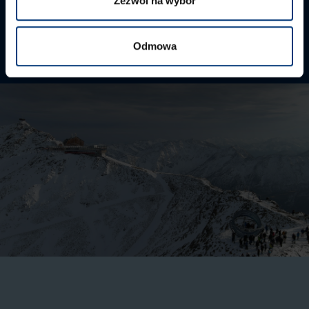
Zezwól na wybór
> Punkt startowy: Kurzras
Odmowa