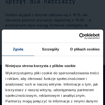
Sprzęt dla narciarzy
Ostatni wyjazd z Kurzras odbywa się o 16:15, ale
narciarze powinni wyruszyć najpóźniej o 15:00 – w
przeciwnym razie wyciąg Hintereis niezbędny do
dojazdu będzie już zamknięty.
Informacje o skipassach, biletach, mapie tras i
wyciągów w ośrodku narciarskim Schnalstal:
www.schnalstal.com/pl/
Zgoda
Szczegóły
O plikach cookies
Niniejsza strona korzysta z plików cookie
Wykorzystujemy pliki cookie do spersonalizowania treści
i reklam, aby oferować funkcje społecznościowe i
analizować ruch w naszej witrynie. Informacje o tym, jak
korzystasz z naszej witryny, udostępniamy partnerom
społecznościowym, reklamowym i analitycznym.
Dojazd latem
Partnerzy mogą połączyć te informacje z innymi danymi